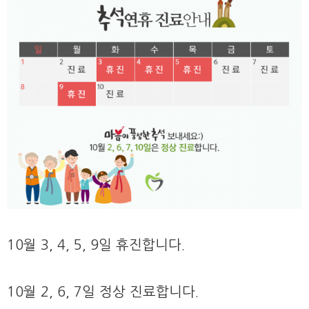
10월 3, 4, 5, 9일 휴진합니다.
10월 2, 6, 7일 정상 진료합니다.