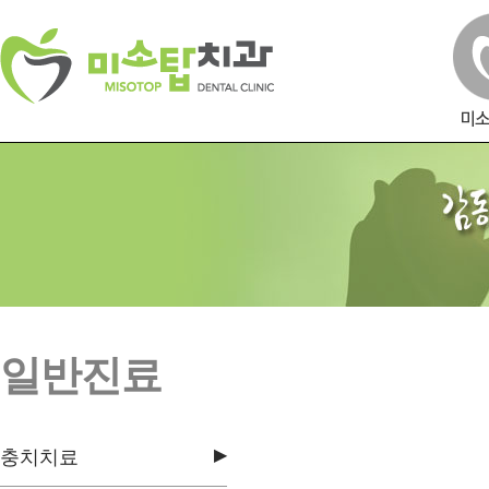
일반진료
▶
충치치료