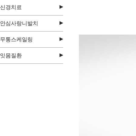
▶
신경치료
▶
안심사랑니발치
▶
무통스케일링
▶
잇몸질환